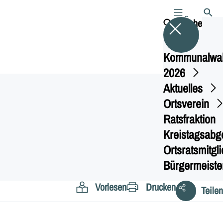
MENÜ
SUCHE
Suche
Kommunalwa
2026
Aktuelles
Ortsverein
Ratsfraktion
Kreistagsabg
Ortsratsmitgl
Bürgermeiste
Vorlesen
Drucken
Teilen